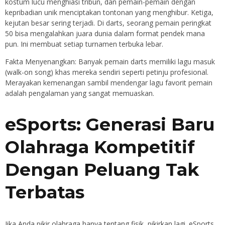
kostum lucu menghiasi tribun, dan pemain-pemain dengan
kepribadian unik menciptakan tontonan yang menghibur.
Ketiga
,
kejutan besar sering terjadi. Di darts, seorang pemain peringkat
50 bisa mengalahkan juara dunia dalam format pendek mana
pun. Ini membuat setiap turnamen terbuka lebar.
Fakta Menyenangkan:
Banyak pemain darts memiliki lagu masuk
(walk-on song) khas mereka sendiri seperti petinju profesional.
Merayakan kemenangan sambil mendengar lagu favorit pemain
adalah pengalaman yang sangat memuaskan.
eSports: Generasi Baru
Olahraga Kompetitif
Dengan Peluang Tak
Terbatas
Jika Anda pikir olahraga hanya tentang fisik, pikirkan lagi. eSports