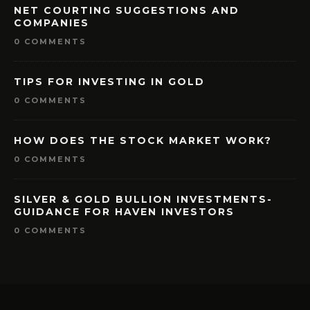
NET COURTING SUGGESTIONS AND
COMPANIES
0 COMMENTS
TIPS FOR INVESTING IN GOLD
0 COMMENTS
HOW DOES THE STOCK MARKET WORK?
0 COMMENTS
SILVER & GOLD BULLION INVESTMENTS-
GUIDANCE FOR HAVEN INVESTORS
0 COMMENTS