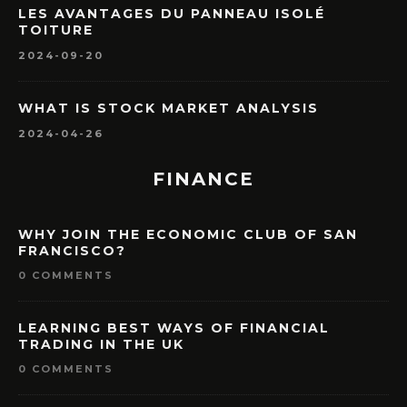
LES AVANTAGES DU PANNEAU ISOLÉ
TOITURE
2024-09-20
WHAT IS STOCK MARKET ANALYSIS
2024-04-26
FINANCE
WHY JOIN THE ECONOMIC CLUB OF SAN
FRANCISCO?
0 COMMENTS
LEARNING BEST WAYS OF FINANCIAL
TRADING IN THE UK
0 COMMENTS