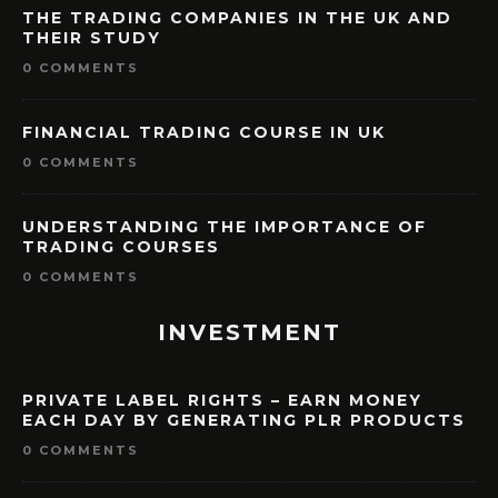
THE TRADING COMPANIES IN THE UK AND
THEIR STUDY
0 COMMENTS
FINANCIAL TRADING COURSE IN UK
0 COMMENTS
UNDERSTANDING THE IMPORTANCE OF
TRADING COURSES
0 COMMENTS
INVESTMENT
PRIVATE LABEL RIGHTS – EARN MONEY
EACH DAY BY GENERATING PLR PRODUCTS
0 COMMENTS