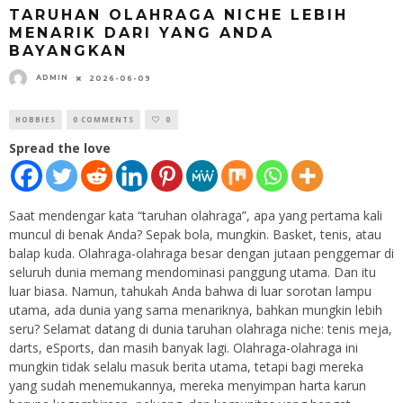
TARUHAN OLAHRAGA NICHE LEBIH
MENARIK DARI YANG ANDA
BAYANGKAN
ADMIN
2026-06-09
HOBBIES
0 COMMENTS
0
Spread the love
Saat mendengar kata “taruhan olahraga”, apa yang pertama kali
muncul di benak Anda? Sepak bola, mungkin. Basket, tenis, atau
balap kuda. Olahraga-olahraga besar dengan jutaan penggemar di
seluruh dunia memang mendominasi panggung utama. Dan itu
luar biasa. Namun, tahukah Anda bahwa di luar sorotan lampu
utama, ada dunia yang sama menariknya, bahkan mungkin
lebih
seru
? Selamat datang di dunia taruhan olahraga niche: tenis meja,
darts, eSports, dan masih banyak lagi. Olahraga-olahraga ini
mungkin tidak selalu masuk berita utama, tetapi bagi mereka
yang sudah menemukannya, mereka menyimpan harta karun