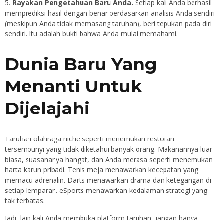
Rayakan Pengetahuan Baru Anda.
Setiap kali Anda berhasil
memprediksi hasil dengan benar berdasarkan analisis Anda sendiri
(meskipun Anda tidak memasang taruhan), beri tepukan pada diri
sendiri. Itu adalah bukti bahwa Anda mulai memahami.
Dunia Baru Yang
Menanti Untuk
Dijelajahi
Taruhan olahraga niche seperti menemukan restoran
tersembunyi yang tidak diketahui banyak orang. Makanannya luar
biasa, suasananya hangat, dan Anda merasa seperti menemukan
harta karun pribadi. Tenis meja menawarkan kecepatan yang
memacu adrenalin. Darts menawarkan drama dan ketegangan di
setiap lemparan. eSports menawarkan kedalaman strategi yang
tak terbatas.
Jadi, lain kali Anda membuka platform taruhan, jangan hanya