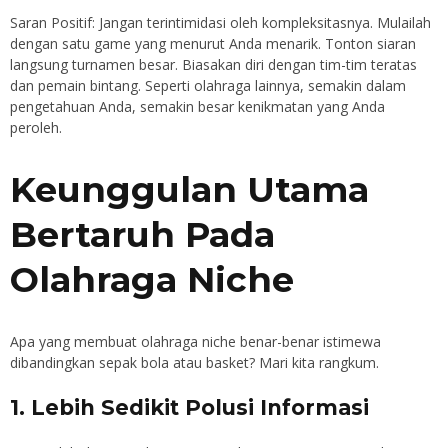
Saran Positif:
Jangan terintimidasi oleh kompleksitasnya. Mulailah
dengan satu game yang menurut Anda menarik. Tonton siaran
langsung turnamen besar. Biasakan diri dengan tim-tim teratas
dan pemain bintang. Seperti olahraga lainnya, semakin dalam
pengetahuan Anda, semakin besar kenikmatan yang Anda
peroleh.
Keunggulan Utama
Bertaruh Pada
Olahraga Niche
Apa yang membuat olahraga niche benar-benar istimewa
dibandingkan sepak bola atau basket? Mari kita rangkum.
1. Lebih Sedikit Polusi Informasi