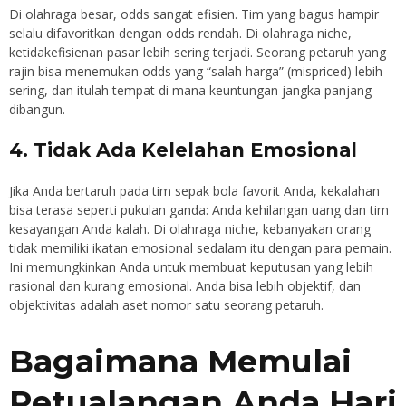
Di olahraga besar, odds sangat efisien. Tim yang bagus hampir
selalu difavoritkan dengan odds rendah. Di olahraga niche,
ketidakefisienan pasar lebih sering terjadi. Seorang petaruh yang
rajin bisa menemukan odds yang “salah harga” (mispriced) lebih
sering, dan itulah tempat di mana keuntungan jangka panjang
dibangun.
4. Tidak Ada Kelelahan Emosional
Jika Anda bertaruh pada tim sepak bola favorit Anda, kekalahan
bisa terasa seperti pukulan ganda: Anda kehilangan uang dan tim
kesayangan Anda kalah. Di olahraga niche, kebanyakan orang
tidak memiliki ikatan emosional sedalam itu dengan para pemain.
Ini memungkinkan Anda untuk membuat keputusan yang lebih
rasional dan kurang emosional. Anda bisa lebih objektif, dan
objektivitas adalah aset nomor satu seorang petaruh.
Bagaimana Memulai
Petualangan Anda Hari